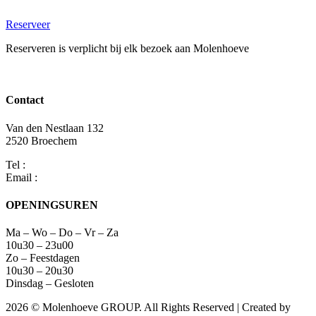
Ga
naar
Reserveer
de
Reserveren is verplicht bij elk bezoek aan Molenhoeve
inhoud
Contact
Van den Nestlaan 132
2520 Broechem
Tel :
(+32) 03 475 10 90
Email :
info@molenhoeve.com
OPENINGSUREN
Ma – Wo – Do – Vr – Za
10u30 – 23u00
Zo – Feestdagen
10u30 – 20u30
Dinsdag – Gesloten
2026 © Molenhoeve GROUP. All Rights Reserved | Created by