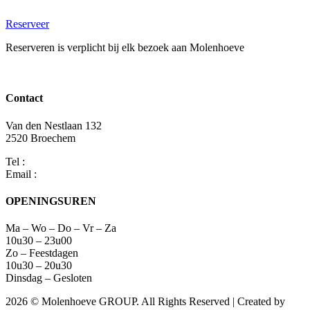
Ga
naar
Reserveer
de
Reserveren is verplicht bij elk bezoek aan Molenhoeve
inhoud
Contact
Van den Nestlaan 132
2520 Broechem
Tel :
(+32) 03 475 10 90
Email :
info@molenhoeve.com
OPENINGSUREN
Ma – Wo – Do – Vr – Za
10u30 – 23u00
Zo – Feestdagen
10u30 – 20u30
Dinsdag – Gesloten
2026 © Molenhoeve GROUP. All Rights Reserved | Created by